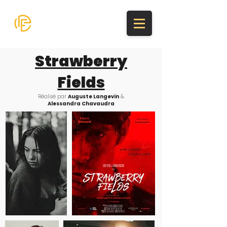
Eneide
Production
Strawberry
Fields
Réalisé par
Auguste Langevin
&
Alessandra Chavaudra