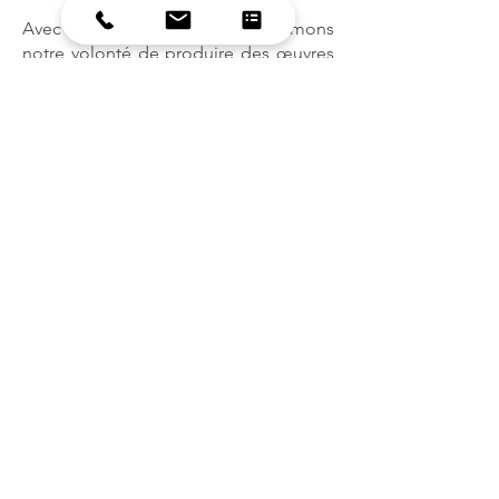
Avec
Strawberry Fields
, nous affirmons
notre volonté de produire des œuvres
audacieuses, qui interrogent et
dérangent parfois.